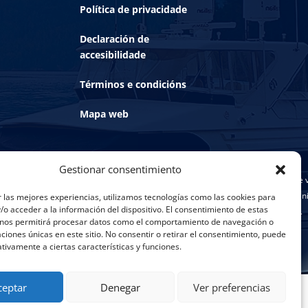
Política de privacidade
Declaración de
accesibilidade
Términos e condicións
Mapa web
Gestionar consentimiento
Financiado por la Unión Europea NextGenerationEU. Sin embargo, los puntos de v
son únicamente los del autor o autores y no reflejan necesariamente los de la U
 las mejores experiencias, utilizamos tecnologías como las cookies para
o acceder a la información del dispositivo. El consentimiento de estas
Europea. Ni la Unión Europea ni la Comisión Europea son responsables de ellas.
 nos permitirá procesar datos como el comportamiento de navegación o
caciones únicas en este sitio. No consentir o retirar el consentimiento, puede
tivamente a ciertas características y funciones.
ceptar
Denegar
Ver preferencias