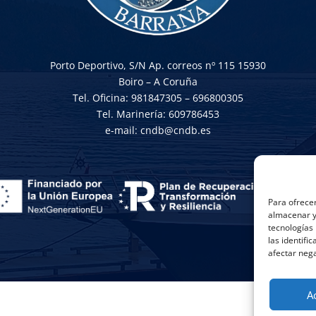
Porto Deportivo, S/N Ap. correos nº 115 15930
Boiro – A Coruña
Tel. Oficina: 981847305 – 696800305
Tel. Marinería: 609786453
e-mail: cndb@cndb.es
Para ofrecer
almacenar y/
tecnologías
las identifi
afectar nega
A